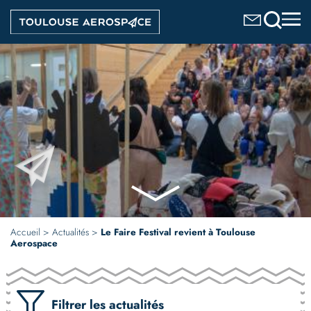
Aller
Image
au
contenu
principal
Accueil
Actualités
Le Faire Festival revient à Toulouse
Aerospace
Filtrer les actualités