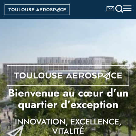
Aller
Image
au
contenu
principal
Bienvenue au cœur d’un
quartier d’exception
INNOVATION, EXCELLENCE,
VITALITÉ