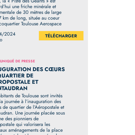
 la « Piste des Géants » est
rd’hui une friche minérale et
entale de 30 mètres de large
,7 km de long, située au coeur
écoquartier Toulouse Aerospace
4/2024
TÉLÉCHARGER
Ko
NIQUÉ DE PRESSE
UGURATION DES CŒURS
QUARTIER DE
ÉROPOSTALE ET
TAUDRAN
bitants de Toulouse sont invités
la journée à l’inauguration des
 de quartier de l’Aéropostale et
udran. Une journée placée sous
gne des pionniers de
postale qui valorisera les
aux aménagements de la place