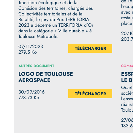
de l’
Transition écologique et de la
l’éco
Cohésion des territoires, chargée des
avec 
Collectivités territoriales et de la
restau
Ruralité, le jury du Prix TERRITORIA
place
2023 a décerné un TERRITORIA d’Or
dans la catégorie « Ville durable » à
20/1
Toulouse Métropole.
203.
07/11/2023
TÉLÉCHARGER
279.5 Ko
AUTRES DOCUMENT
COMMU
LOGO DE TOULOUSE
ESS
AEROSPACE
LE 
Quart
30/09/2016
socié
TÉLÉCHARGER
778.73 Ko
l’ens
réali
Toulo
27/0
183.6