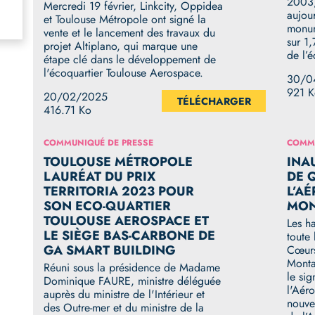
2003,
Mercredi 19 février, Linkcity, Oppidea
aujou
et Toulouse Métropole ont signé la
monum
vente et le lancement des travaux du
sur 1
projet Altiplano, qui marque une
de l’
étape clé dans le développement de
l'écoquartier Toulouse Aerospace.
30/0
921 
20/02/2025
TÉLÉCHARGER
416.71 Ko
COMMUNIQUÉ DE PRESSE
COMMU
TOULOUSE MÉTROPOLE
INA
LAURÉAT DU PRIX
DE 
TERRITORIA 2023 POUR
L’A
SON ECO-QUARTIER
MON
TOULOUSE AEROSPACE ET
Les ha
LE SIÈGE BAS-CARBONE DE
toute 
GA SMART BUILDING
Cœurs
Monta
Réuni sous la présidence de Madame
le si
Dominique FAURE, ministre déléguée
l'Aéro
auprès du ministre de l'Intérieur et
nouve
des Outre-mer et du ministre de la