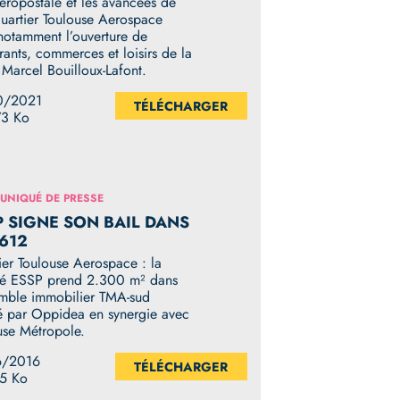
Aéropostale et les avancées de
quartier Toulouse Aerospace
notamment l’ouverture de
rants, commerces et loisirs de la
 Marcel Bouilloux-Lafont.
0/2021
TÉLÉCHARGER
73 Ko
NIQUÉ DE PRESSE
P SIGNE SON BAIL DANS
B612
ier Toulouse Aerospace : la
té ESSP prend 2.300 m² dans
emble immobilier TMA-sud
sé par Oppidea en synergie avec
use Métropole.
6/2016
TÉLÉCHARGER
5 Ko