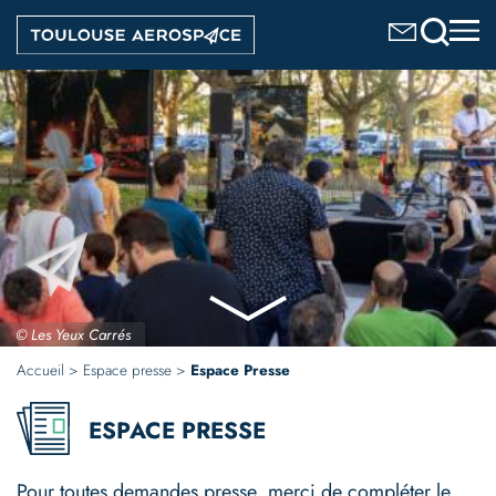
Aller
Image
au
contenu
principal
© Les Yeux Carrés
Accueil
Espace presse
Espace Presse
ESPACE PRESSE
Pour toutes demandes presse, merci de compléter le