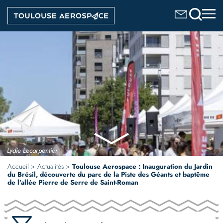
Aller
Image
au
contenu
principal
Lydie Lecarpentier
Accueil
Actualités
Toulouse Aerospace : Inauguration du Jardin
du Brésil, découverte du parc de la Piste des Géants et baptême
de l’allée Pierre de Serre de Saint-Roman