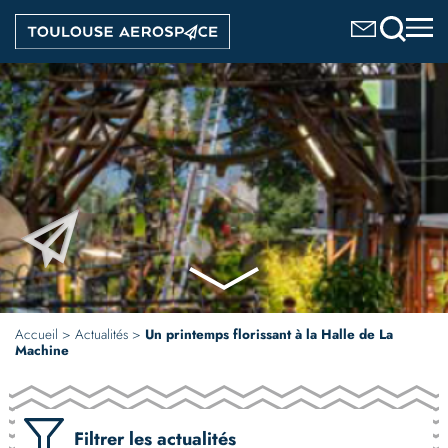
Aller
Image
au
contenu
principal
Accueil
Actualités
Un printemps florissant à la Halle de La
Machine
Filtrer les actualités