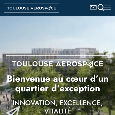
Aller
Image
au
contenu
principal
Bienvenue au cœur d’un
quartier d’exception
INNOVATION, EXCELLENCE,
VITALITÉ