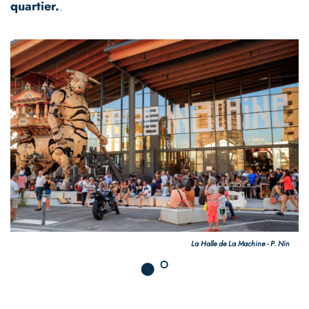
quartier.
.
. Nin
L'Envol des Pionniers - P. N