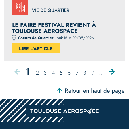
VIE DE QUARTIER
LE FAIRE FESTIVAL REVIENT À
TOULOUSE AEROSPACE
Coeurs de Quartier
- publié le 20/05/2026
LIRE L'ARTICLE
Page
1
Page
Page
Page
Page
Page
Page
Page
Page
Page
Page
2
3
4
5
6
7
8
9
…
précédente
suivante
Pagination
courante
Retour en haut de page
Pied